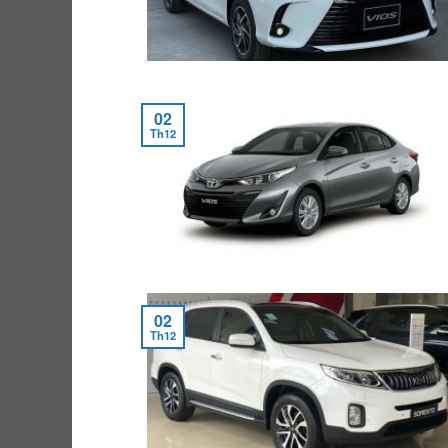
02
Th12
02
Th12