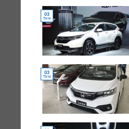
03
Th10
03
Th10