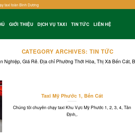
ạy taxi toàn Bình Dương
HỦ
GIỚI THIỆU
DỊCH VỤ TAXI
TIN TỨC
LIÊN HỆ
CATEGORY ARCHIVES:
TIN TỨC
ên Nghiệp, Giá Rẻ. Địa chỉ Phường Thới Hòa, Thị Xã Bến Cát, 
Taxi Mỹ Phước 1, Bến Cát
Chúng tôi chuyên chạy taxi Khu Vực Mỹ Phước 1, 2, 3, 4, Tân
Định,.