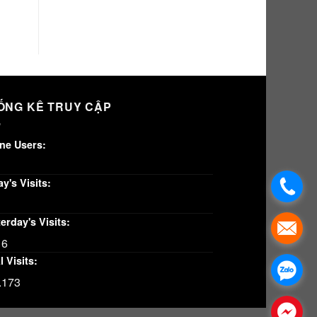
ỐNG KÊ TRUY CẬP
ine Users:
y's Visits:
erday's Visits:
16
l Visits:
.173