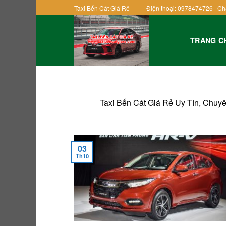
Skip
Taxi Bến Cát Giá Rẻ
Điện thoại: 0978474726 | Ch
to
content
TRANG C
Taxi Bến Cát Giá Rẻ Uy Tín, Chuy
03
Th10