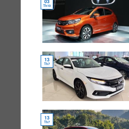
03
Th10
13
Th7
13
Th7