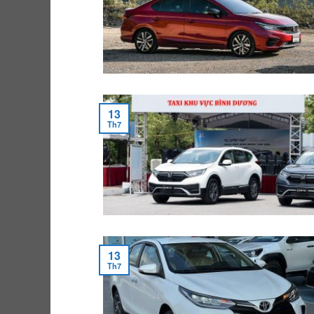
13
Th7
13
Th7